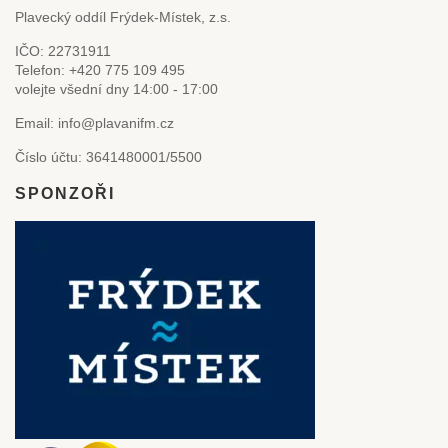
Plavecký oddíl Frýdek-Místek, z.s.
IČO: 22731911
Telefon: +420 775 109 495
volejte všední dny 14:00 - 17:00
Email: info@plavanifm.cz
Číslo účtu: 3641480001/5500
SPONZOŘI