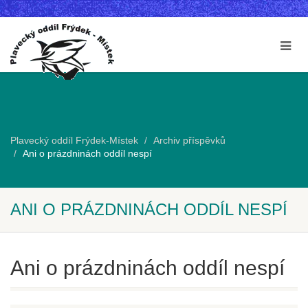
Plavecký oddíl Frýdek-Místek
Archiv příspěvků
Ani o prázdninách oddíl nespí
ANI O PRÁZDNINÁCH ODDÍL NESPÍ
Ani o prázdninách oddíl nespí