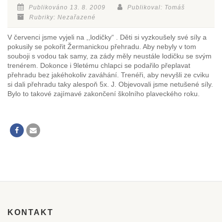
Publikováno 13. 8. 2009
Publikoval: Tomáš
Rubriky: Nezařazené
V červenci jsme vyjeli na ,,lodičky“ . Děti si vyzkoušely své síly a
pokusily se pokořit Žermanickou přehradu. Aby nebyly v tom
souboji s vodou tak samy, za zády měly neustále lodičku se svým
trenérem. Dokonce i 9letému chlapci se podařilo přeplavat
přehradu bez jakéhokoliv zaváhání. Trenéři, aby nevyšli ze cviku
si dali přehradu taky alespoň 5x. J. Objevovali jsme netušené síly.
Bylo to takové zajímavé zakončení školního plaveckého roku.
KONTAKT