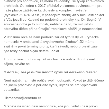
platnost pro sportovce, zejména závodníky, se týkají zdravotních
prohlídek. Od ledna r. 2017 přichází v platnost povinnost mít pro
naše plavce zátěžové kardiotesty a komplexní vyšetření.
(Vyhláška 391/2013 Sb., v pozdějším znění) Již v minulosti někteří
z Vás jezdili do Karviné na podobné prohlídky k p. Dr. Bogně. V
současné době je to nutností, nehledě na to, že mít jistotu
zdravého dítěte při narůstající tréninkové zátěži, je neocenitelné.
V letošním roce se nám podařilo zařídit tyto testy ve Frýdecké
nemocnici v ambulanci tělovýchovného lékařství. Již máme
zajištěny první termíny pro ty, kteří závodí, nebo projevili zájem
tyto testy nechat svým dětem udělat.
Tuto možnost mohou využít všichni naši rodiče. Kdo by měl
zájem, ozvěte se.
K dotazu, zda je nutné pořídit výpis od dětského lékaře:
Není nutné, na místě rodiče vyplní dotazník. Pokud je dítě léčeno
na jiném pracovišti a pořídíte výpis, urychlí se tím vyplňování
dotazníku.
i.licmanova@centrum.cz
Mrkněte na video naší nemocnice, kde jsou vidět i naši plavci.