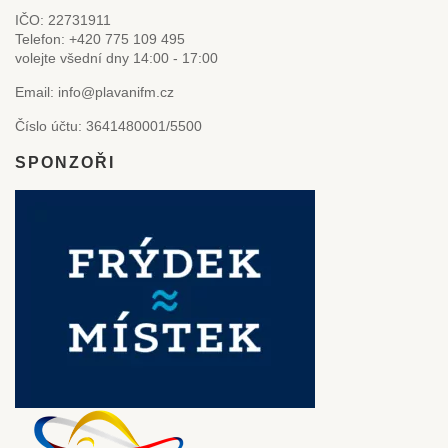
IČO: 22731911
Telefon: +420 775 109 495
volejte všední dny 14:00 - 17:00
Email: info@plavanifm.cz
Číslo účtu: 3641480001/5500
SPONZOŘI