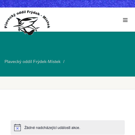
Plavecký oddíl Frýdek-Místek
Žádné nadcházející události akce.