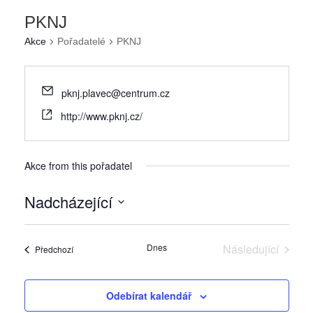
PKNJ
Akce
Pořadatelé
PKNJ
pknj.plavec@centrum.cz
http://www.pknj.cz/
Akce from this pořadatel
Nadcházející
Vyberte
datum.
Dnes
Následující
Akce
Předchozí
Akce
Odebírat kalendář